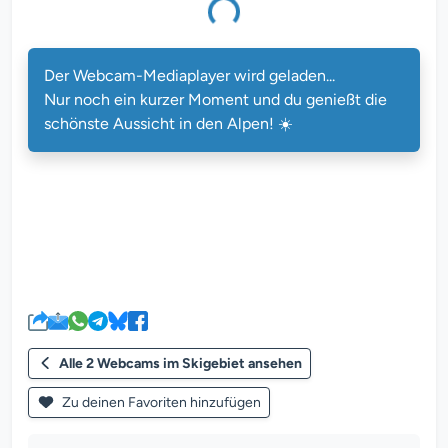
cam-Mediaplayer wird geladen...
Der Webcam-Mediaplayer wird geladen...
Nur noch ein kurzer Moment und du genießt die
schönste Aussicht in den Alpen! ☀️
Alle 2 Webcams im Skigebiet ansehen
Zu deinen Favoriten hinzufügen