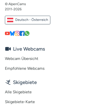
© AlpenCams
2011-2026
Deutsch - Österreich
Live Webcams
Webcam Übersicht
Empfohlene Webcams
Skigebiete
Alle Skigebiete
Skigebiete-Karte