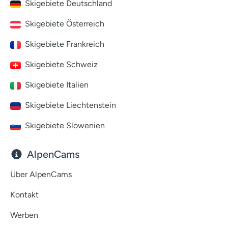
Skigebiete Deutschland
Skigebiete Österreich
Skigebiete Frankreich
Skigebiete Schweiz
Skigebiete Italien
Skigebiete Liechtenstein
Skigebiete Slowenien
AlpenCams
Über AlpenCams
Kontakt
Werben