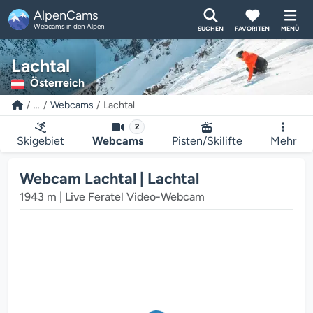
AlpenCams
Webcams in den Alpen
SUCHEN
FAVORITEN
MENÜ
Lachtal
Österreich
...
Webcams
Lachtal
2
Skigebiet
Webcams
Pisten/Skilifte
Mehr
Webcam Lachtal | Lachtal
1943 m | Live Feratel Video-Webcam