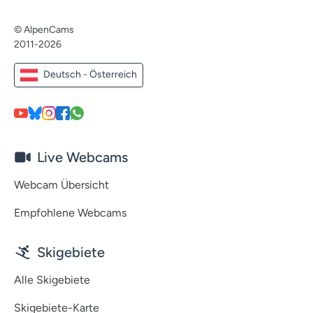
© AlpenCams
2011-2026
Deutsch - Österreich
Live Webcams
Webcam Übersicht
Empfohlene Webcams
Skigebiete
Alle Skigebiete
Skigebiete-Karte