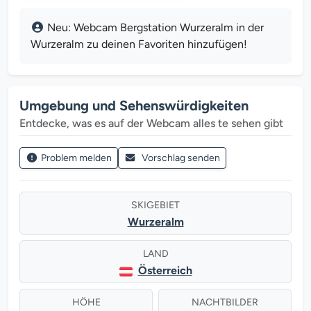
Neu: Webcam Bergstation Wurzeralm in der
Wurzeralm zu deinen Favoriten hinzufügen!
Umgebung und Sehenswürdigkeiten
Entdecke, was es auf der Webcam alles te sehen gibt
Problem melden
Vorschlag senden
SKIGEBIET
Wurzeralm
LAND
Österreich
HÖHE
NACHTBILDER