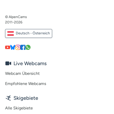
© AlpenCams
2011-2026
Deutsch - Österreich
Live Webcams
Webcam Übersicht
Empfohlene Webcams
Skigebiete
Alle Skigebiete