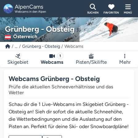
AlpenCams
Webcams in den Alpen
SUCHEN
FAVORITEN
MENÜ
Grünberg - Obsteig
Österreich
...
Grünberg - Obsteig
Webcams
1
Skigebiet
Webcams
Pisten/Skilifte
Mehr
Webcams Grünberg - Obsteig
Prüfe die aktuellen Schneeverhältnisse und das
Wetter
Schau dir die 1 Live-Webcams im Skigebiet Grünberg -
Obsteig an! Sieh dir sofort die aktuelle Schneehöhe,
die Wetterbedingungen und die Auslastung auf den
Pisten an. Perfekt für deine Ski- oder Snowboardpläne!