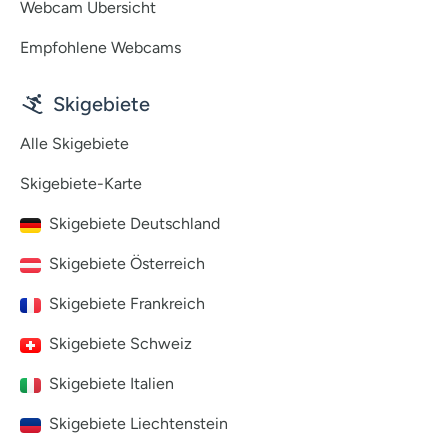
Webcam Übersicht
Empfohlene Webcams
Skigebiete
Alle Skigebiete
Skigebiete-Karte
Skigebiete Deutschland
Skigebiete Österreich
Skigebiete Frankreich
Skigebiete Schweiz
Skigebiete Italien
Skigebiete Liechtenstein