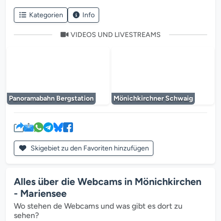
Kategorien
Info
VIDEOS UND LIVESTREAMS
Der Mediaplayer wird geladen...
Der Mediaplayer 
Panoramabahn Bergstation
Mönichkirchner Schwaig
Skigebiet zu den Favoriten hinzufügen
Alles über die Webcams in Mönichkirchen
- Mariensee
Wo stehen de Webcams und was gibt es dort zu
sehen?