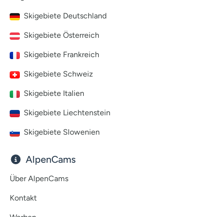
Skigebiete Deutschland
Skigebiete Österreich
Skigebiete Frankreich
Skigebiete Schweiz
Skigebiete Italien
Skigebiete Liechtenstein
Skigebiete Slowenien
AlpenCams
Über AlpenCams
Kontakt