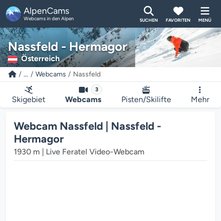
AlpenCams
Webcams in den Alpen
SUCHEN
FAVORITEN
MENÜ
Nassfeld - Hermagor
Österreich
...
Webcams
Nassfeld
3
Skigebiet
Webcams
Pisten/Skilifte
Mehr
Webcam Nassfeld | Nassfeld -
Hermagor
1930 m | Live Feratel Video-Webcam