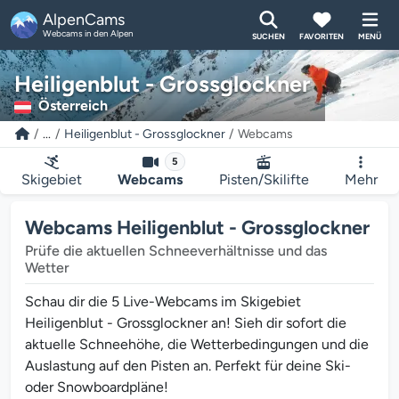
AlpenCams
Webcams in den Alpen
SUCHEN
FAVORITEN
MENÜ
Heiligenblut - Grossglockner
Österreich
...
Heiligenblut - Grossglockner
Webcams
5
Skigebiet
Webcams
Pisten/Skilifte
Mehr
Webcams Heiligenblut - Grossglockner
Prüfe die aktuellen Schneeverhältnisse und das
Wetter
Schau dir die 5 Live-Webcams im Skigebiet
Heiligenblut - Grossglockner an! Sieh dir sofort die
aktuelle Schneehöhe, die Wetterbedingungen und die
Auslastung auf den Pisten an. Perfekt für deine Ski-
oder Snowboardpläne!