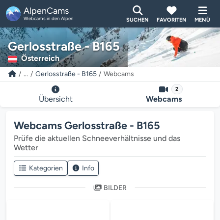
AlpenCams
Webcams in den Alpen
SUCHEN
FAVORITEN
MENÜ
Gerlosstraße - B165
Österreich
...
Gerlosstraße - B165
Webcams
2
Übersicht
Webcams
Webcams Gerlosstraße - B165
Prüfe die aktuellen Schneeverhältnisse und das
Wetter
Kategorien
Info
BILDER