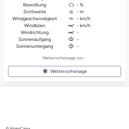
Bewolkung
- %
Sichtweite
- m
Windgeschwindigkeit
- km/h
Windböen
- km/h
Windrichtung
-
Sonnenaufgang
-
Sonnenuntergang
-
Wettervorhersage von: -
Wettervorhersage
© AlpenCams