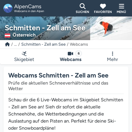
AlpenCams
Webcams in den Alpen
SUCHEN
FAVORITEN
MENÜ
Schmitten - Zell am See
Österreich
...
Schmitten - Zell am See
Webcams
6
Skigebiet
Webcams
Mehr
Webcams Schmitten - Zell am See
Prüfe die aktuellen Schneeverhältnisse und das
Wetter
Schau dir die 6 Live-Webcams im Skigebiet Schmitten
- Zell am See an! Sieh dir sofort die aktuelle
Schneehöhe, die Wetterbedingungen und die
Auslastung auf den Pisten an. Perfekt für deine Ski-
oder Snowboardpläne!