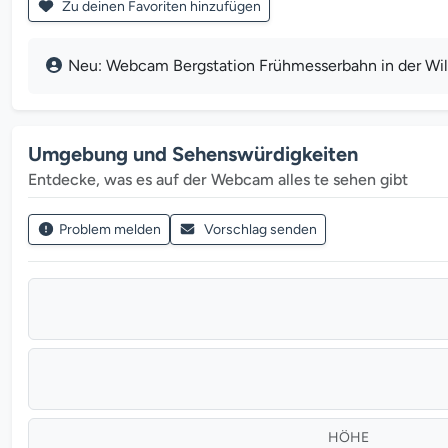
Zu deinen Favoriten hinzufügen
Neu: Webcam Bergstation Frühmesserbahn in der Wil
Umgebung und Sehenswürdigkeiten
Entdecke, was es auf der Webcam alles te sehen gibt
Problem melden
Vorschlag senden
HÖHE