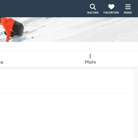
SUCHEN
FAVORITEN
MENÜ
te
Mehr
eladen...