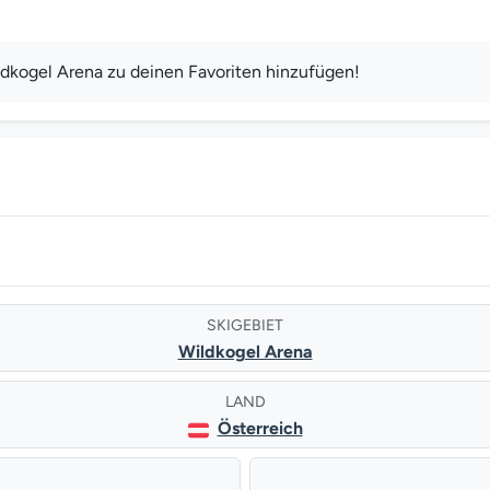
dkogel Arena zu deinen Favoriten hinzufügen!
SKIGEBIET
Wildkogel Arena
LAND
Österreich