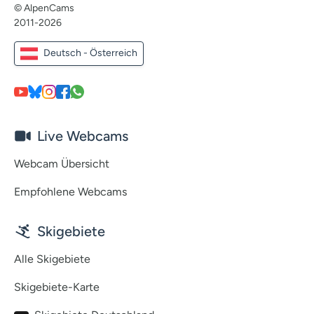
© AlpenCams
2011-2026
Deutsch - Österreich
Live Webcams
Webcam Übersicht
Empfohlene Webcams
Skigebiete
Alle Skigebiete
Skigebiete-Karte