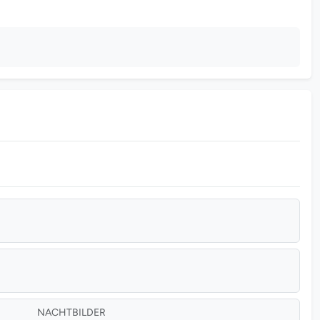
NACHTBILDER