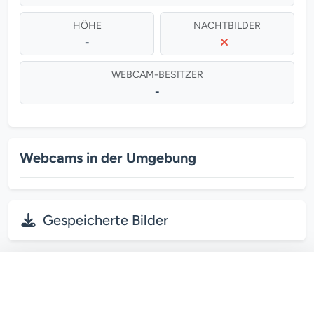
HÖHE
NACHTBILDER
-
WEBCAM-BESITZER
-
Webcams in der Umgebung
Gespeicherte Bilder