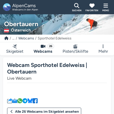
AlpenCams
Webcams in den Alpen
SUCHEN
FAVORITEN
MENÜ
Obertauern
Österreich
...
Webcams
Sporthotel Edelweiss
26
Skigebiet
Webcams
Pisten/Skilifte
Mehr
Webcam Sporthotel Edelweiss |
Obertauern
Live Webcam
Der Webcam-Mediaplayer wird g
Alle 26 Webcams im Skigebiet ansehen