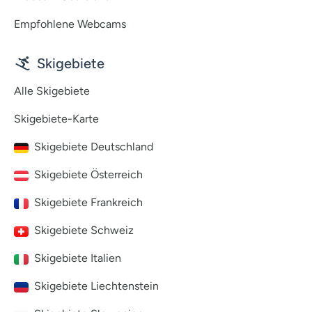
Empfohlene Webcams
Skigebiete
Alle Skigebiete
Skigebiete-Karte
Skigebiete Deutschland
Skigebiete Österreich
Skigebiete Frankreich
Skigebiete Schweiz
Skigebiete Italien
Skigebiete Liechtenstein