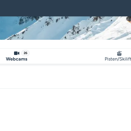
26
Webcams
Pisten/Skilif
Der Webcam-Mediaplayer wird g