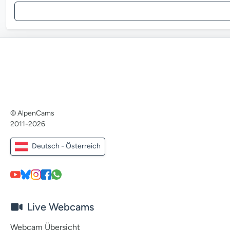
© AlpenCams
2011-2026
Deutsch - Österreich
Live Webcams
Webcam Übersicht