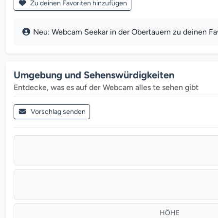
Zu deinen Favoriten hinzufügen
Neu: Webcam Seekar in der Obertauern zu deinen Fa
Umgebung und Sehenswürdigkeiten
Entdecke, was es auf der Webcam alles te sehen gibt
Vorschlag senden
HÖHE