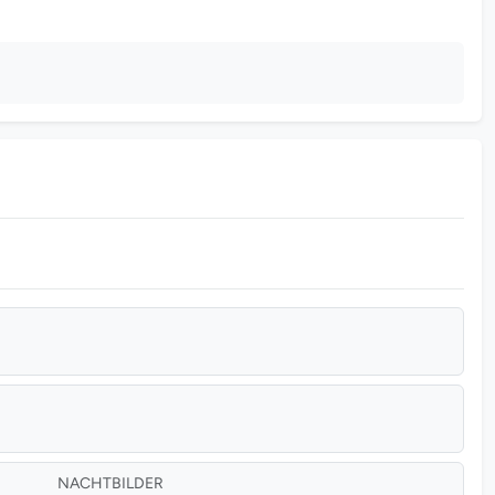
NACHTBILDER