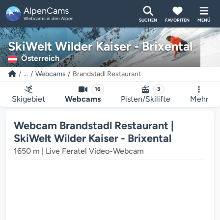
AlpenCams
Webcams in den Alpen
SUCHEN
FAVORITEN
MENÜ
SkiWelt Wilder Kaiser - Brixental
Österreich
...
Webcams
Brandstadl Restaurant
16
3
Skigebiet
Webcams
Pisten/Skilifte
Mehr
Webcam Brandstadl Restaurant |
SkiWelt Wilder Kaiser - Brixental
1650 m | Live Feratel Video-Webcam