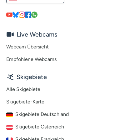
Live Webcams
Webcam Übersicht
Empfohlene Webcams
Skigebiete
Alle Skigebiete
Skigebiete-Karte
Skigebiete Deutschland
Skigebiete Österreich
Skigebiete Frankreich