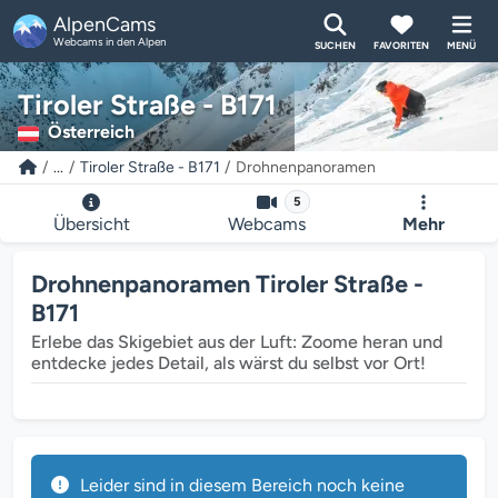
AlpenCams
Webcams in den Alpen
SUCHEN
FAVORITEN
MENÜ
Tiroler Straße - B171
Österreich
...
Tiroler Straße - B171
Drohnenpanoramen
5
Übersicht
Webcams
Mehr
Drohnenpanoramen Tiroler Straße -
B171
Erlebe das Skigebiet aus der Luft: Zoome heran und
entdecke jedes Detail, als wärst du selbst vor Ort!
Leider sind in diesem Bereich noch keine