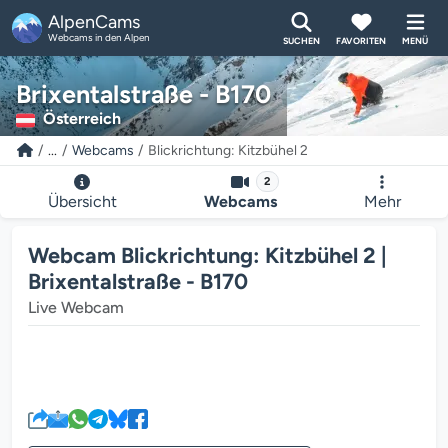
AlpenCams
Webcams in den Alpen
SUCHEN
FAVORITEN
MENÜ
Brixentalstraße - B170
Österreich
...
Webcams
Blickrichtung: Kitzbühel 2
2
Übersicht
Webcams
Mehr
Webcam Blickrichtung: Kitzbühel 2 |
Brixentalstraße - B170
Live Webcam
Der Webcam-Mediaplayer wird g