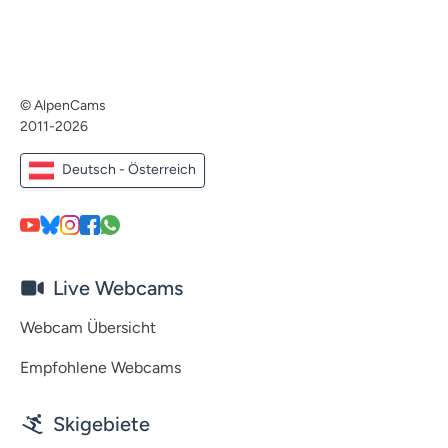
© AlpenCams
2011-2026
Deutsch - Österreich
Live Webcams
Webcam Übersicht
Empfohlene Webcams
Skigebiete