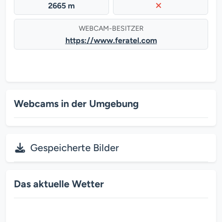
2665 m
WEBCAM-BESITZER
https://www.feratel.com
Webcams in der Umgebung
Gespeicherte Bilder
Das aktuelle Wetter