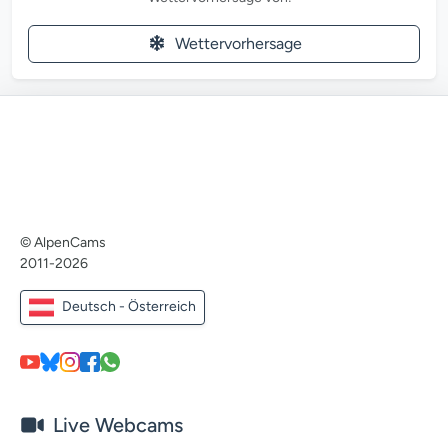
Wettervorhersage
© AlpenCams
2011-2026
Deutsch - Österreich
Live Webcams