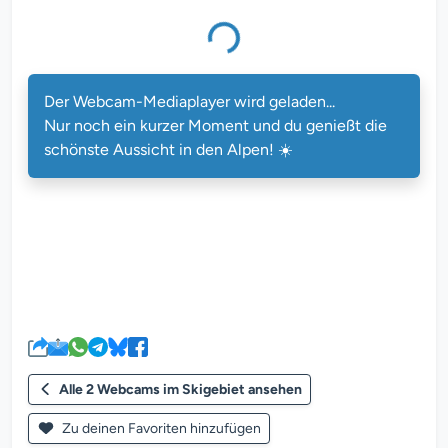
Der Webcam-Mediaplayer wird geladen...
Nur noch ein kurzer Moment und du genießt die
schönste Aussicht in den Alpen! ☀️
Alle 2 Webcams im Skigebiet ansehen
Zu deinen Favoriten hinzufügen