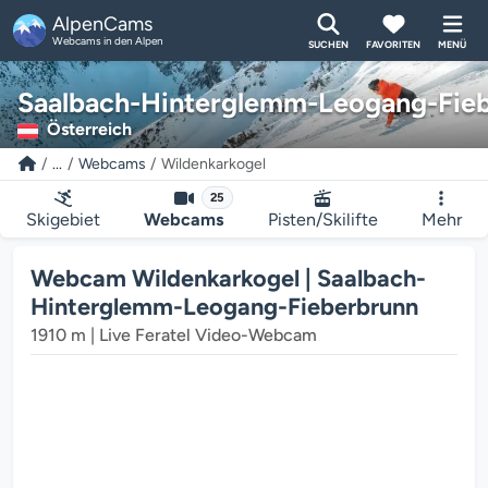
AlpenCams
Webcams in den Alpen
SUCHEN
FAVORITEN
MENÜ
Saalbach-Hinterglemm-Leogang-Fie
Österreich
...
Webcams
Wildenkarkogel
25
Skigebiet
Webcams
Pisten/Skilifte
Mehr
Der Webcam-Mediaplayer wird geladen...
Webcam Wildenkarkogel | Saalbach-
Hinterglemm-Leogang-Fieberbrunn
1910 m | Live Feratel Video-Webcam