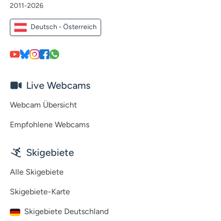
2011-2026
Deutsch - Österreich
Live Webcams
Webcam Übersicht
Empfohlene Webcams
Skigebiete
Alle Skigebiete
Skigebiete-Karte
Skigebiete Deutschland