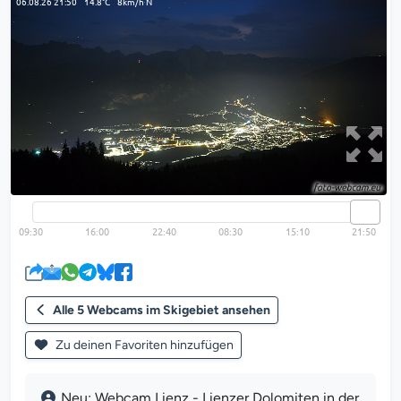
Alle 5 Webcams im Skigebiet ansehen
Zu deinen Favoriten hinzufügen
Neu: Webcam Lienz - Lienzer Dolomiten in der