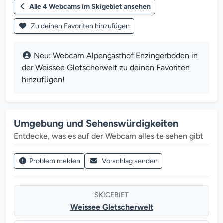
Alle 4 Webcams im Skigebiet ansehen
Zu deinen Favoriten hinzufügen
Neu: Webcam Alpengasthof Enzingerboden in
der Weissee Gletscherwelt zu deinen Favoriten
hinzufügen!
Umgebung und Sehenswürdigkeiten
Entdecke, was es auf der Webcam alles te sehen gibt
Problem melden
Vorschlag senden
SKIGEBIET
Weissee Gletscherwelt