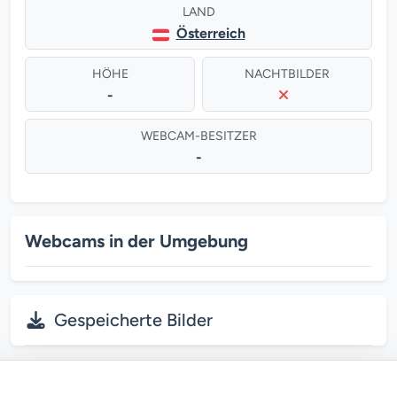
LAND
Österreich
HÖHE
NACHTBILDER
-
WEBCAM-BESITZER
-
Webcams in der Umgebung
Gespeicherte Bilder