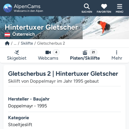
AlpenCams
Webcams in den Alpen
SUCHEN
FAVORITEN
MENÜ
Hintertuxer Gletscher
Österreich
...
Skilifte
Gletscherbus 2
4
21
Skigebiet
Webcams
Pisten/Skilifte
Mehr
Gletscherbus 2 | Hintertuxer Gletscher
Skilift von Doppelmayr im Jahr 1995 gebaut
Hersteller - Baujahr
Doppelmayr - 1995
Kategorie
Stoeltjeslift