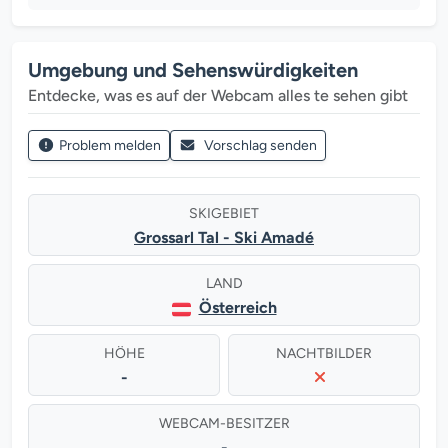
Umgebung und Sehenswürdigkeiten
Entdecke, was es auf der Webcam alles te sehen gibt
Problem melden
Vorschlag senden
SKIGEBIET
Grossarl Tal - Ski Amadé
LAND
Österreich
HÖHE
NACHTBILDER
-
WEBCAM-BESITZER
-