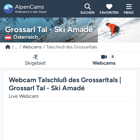
AlpenCams
Webcams in den Alpen
SUCHEN
FAVORITEN
MENÜ
Grossarl Tal - Ski Amadé
Österreich
...
Webcams
Talschluß des Grossarltals
8
Skigebiet
Webcams
Webcam Talschluß des Grossarltals |
Grossarl Tal - Ski Amadé
Live Webcam