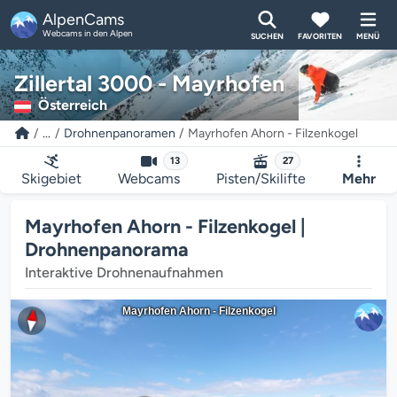
AlpenCams
Webcams in den Alpen
SUCHEN
FAVORITEN
MENÜ
Zillertal 3000 - Mayrhofen
Österreich
...
Drohnenpanoramen
Mayrhofen Ahorn - Filzenkogel
13
27
Skigebiet
Webcams
Pisten/Skilifte
Mehr
Mayrhofen Ahorn - Filzenkogel |
Drohnenpanorama
Interaktive Drohnenaufnahmen
Mayrhofen Ahorn - Filzenkogel