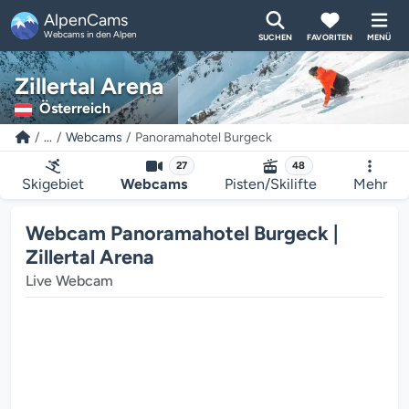
AlpenCams
Webcams in den Alpen
SUCHEN
FAVORITEN
MENÜ
Zillertal Arena
Österreich
...
Webcams
Panoramahotel Burgeck
27
48
Skigebiet
Webcams
Pisten/Skilifte
Mehr
Webcam Panoramahotel Burgeck |
Zillertal Arena
Live Webcam