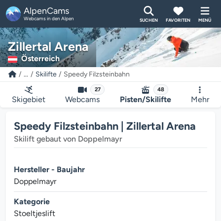
AlpenCams
Webcams in den Alpen
SUCHEN
FAVORITEN
MENÜ
Zillertal Arena
Österreich
...
Skilifte
Speedy Filzsteinbahn
27
48
Skigebiet
Webcams
Pisten/Skilifte
Mehr
Speedy Filzsteinbahn | Zillertal Arena
Skilift gebaut von Doppelmayr
Hersteller - Baujahr
Doppelmayr
Kategorie
Stoeltjeslift