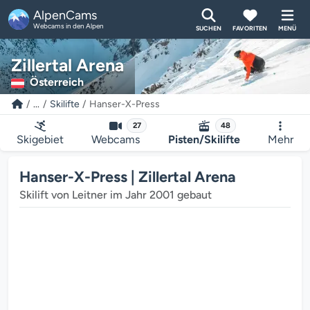
AlpenCams
Webcams in den Alpen
SUCHEN
FAVORITEN
MENÜ
Zillertal Arena
Österreich
...
Skilifte
Hanser-X-Press
27
48
Skigebiet
Webcams
Pisten/Skilifte
Mehr
Hanser-X-Press | Zillertal Arena
Skilift von Leitner im Jahr 2001 gebaut