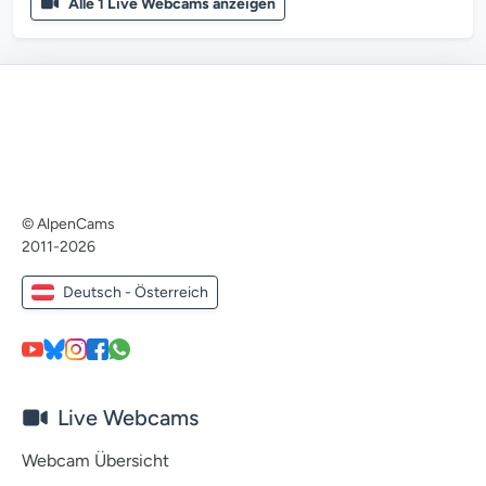
Alle 1 Live Webcams anzeigen
© AlpenCams
2011-2026
Deutsch - Österreich
Live Webcams
Webcam Übersicht