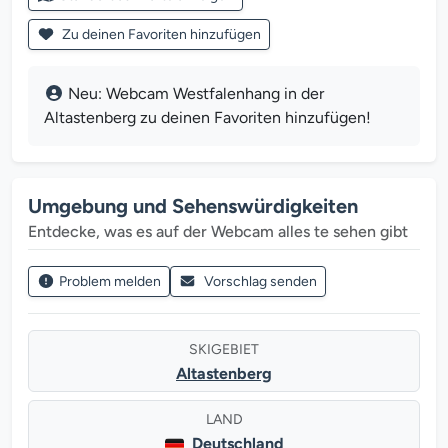
Zu deinen Favoriten hinzufügen
Neu: Webcam Westfalenhang in der
Altastenberg zu deinen Favoriten hinzufügen!
Umgebung und Sehenswürdigkeiten
Entdecke, was es auf der Webcam alles te sehen gibt
Problem melden
Vorschlag senden
SKIGEBIET
Altastenberg
LAND
Deutschland