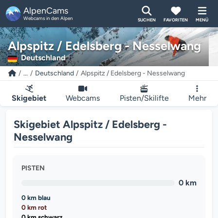
AlpenCams
Webcams in den Alpen
SUCHEN
FAVORITEN
MENÜ
Alpspitz / Edelsberg - Nesselwang
Deutschland
...
Deutschland
Alpspitz / Edelsberg - Nesselwang
Skigebiet
Webcams
Pisten/Skilifte
Mehr
Skigebiet Alpspitz / Edelsberg -
Nesselwang
PISTEN
0 km
0 km blau
0 km rot
0 km schwarz