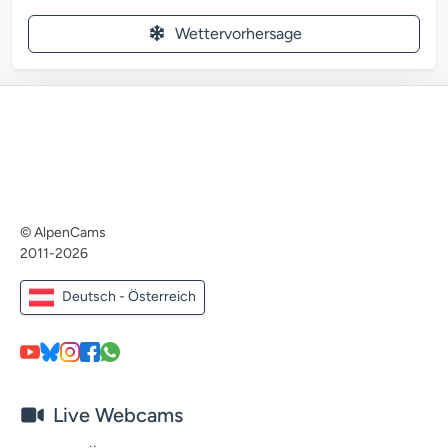
Wettervorhersage
© AlpenCams
2011-2026
Deutsch - Österreich
Live Webcams