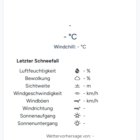
-
- °C
Windchill: - °C
Letzter Schneefall
Luftfeuchtigkeit
- %
Bewolkung
- %
Sichtweite
- m
Windgeschwindigkeit
- km/h
Windböen
- km/h
Windrichtung
-
Sonnenaufgang
-
Sonnenuntergang
-
Wettervorhersage von: -