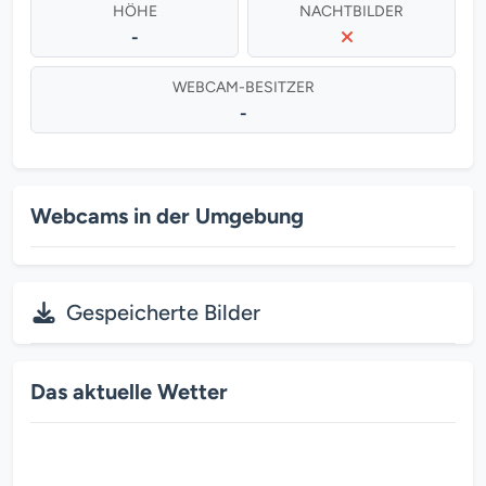
HÖHE
NACHTBILDER
-
WEBCAM-BESITZER
-
Webcams in der Umgebung
Gespeicherte Bilder
Das aktuelle Wetter