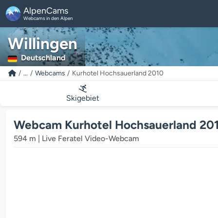
AlpenCams
Webcams in den Alpen
Willingen
Deutschland
...
Webcams
Kurhotel Hochsauerland 2010
Skigebiet
Webcam Kurhotel Hochsauerland 2010
594 m | Live Feratel Video-Webcam