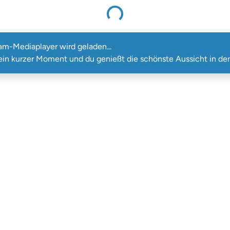
Der Webcam-Mediaplayer wird geladen...
m-Mediaplayer wird geladen...
ein kurzer Moment und du genießt die schönste Aussicht in den