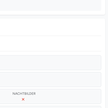
NACHTBILDER