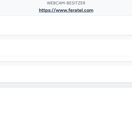
WEBCAM-BESITZER
https://www.feratel.com