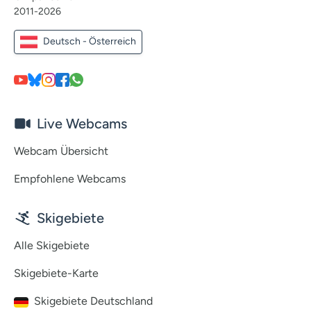
2011-2026
Deutsch - Österreich
Live Webcams
Webcam Übersicht
Empfohlene Webcams
Skigebiete
Alle Skigebiete
Skigebiete-Karte
Skigebiete Deutschland