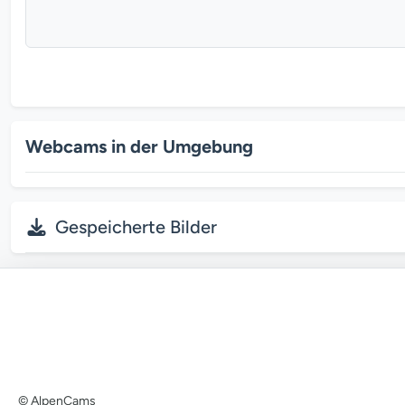
Webcams in der Umgebung
Gespeicherte Bilder
© AlpenCams