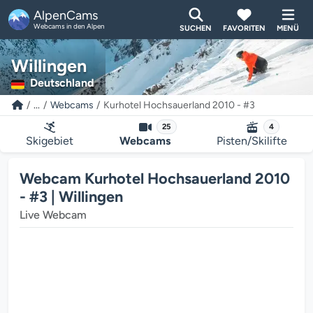
AlpenCams
Webcams in den Alpen
SUCHEN
FAVORITEN
MENÜ
Willingen
Deutschland
...
Webcams
Kurhotel Hochsauerland 2010 - #3
25
4
Skigebiet
Webcams
Pisten/Skilifte
Webcam Kurhotel Hochsauerland 2010
- #3 | Willingen
Live Webcam