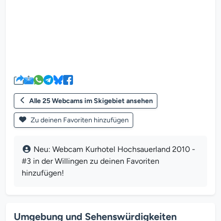
Der Webcam-Mediaplayer wird g
Alle 25 Webcams im Skigebiet ansehen
Zu deinen Favoriten hinzufügen
Neu: Webcam Kurhotel Hochsauerland 2010 -
#3 in der Willingen zu deinen Favoriten
hinzufügen!
Umgebung und Sehenswürdigkeiten