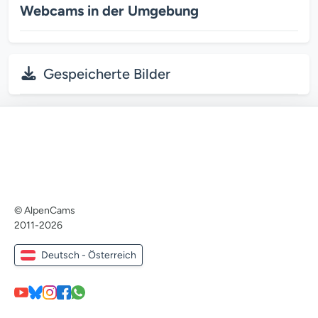
Webcams in der Umgebung
Gespeicherte Bilder
© AlpenCams
2011-2026
Deutsch - Österreich