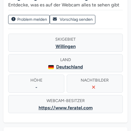
Entdecke, was es auf der Webcam alles te sehen gibt
Problem melden
Vorschlag senden
SKIGEBIET
Willingen
LAND
Deutschland
HÖHE
NACHTBILDER
-
WEBCAM-BESITZER
https://www.feratel.com