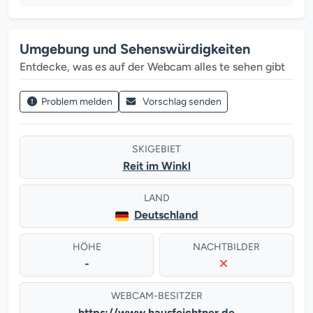
Umgebung und Sehenswürdigkeiten
Entdecke, was es auf der Webcam alles te sehen gibt
Problem melden
Vorschlag senden
SKIGEBIET
Reit im Winkl
LAND
Deutschland
HÖHE
NACHTBILDER
-
WEBCAM-BESITZER
https://www.hausfeichtner.de