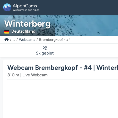
AlpenCams
Webcams in den Alpen
Winterberg
Deutschland
...
Webcams
Brembergkopf - #4
Skigebiet
Webcam Brembergkopf - #4 | Winter
810 m | Live Webcam