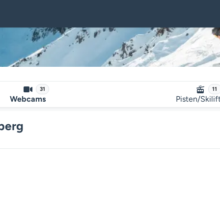
31
11
Webcams
Pisten/Skilif
berg