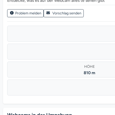
Entdecke, was es auf der Webcam alles te sehen gibt
Problem melden
Vorschlag senden
HÖHE
810 m
Webcams in der Umgebung