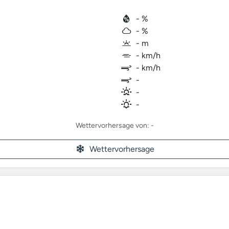
- %
- %
- m
- km/h
- km/h
-
-
-
Wettervorhersage von: -
Wettervorhersage