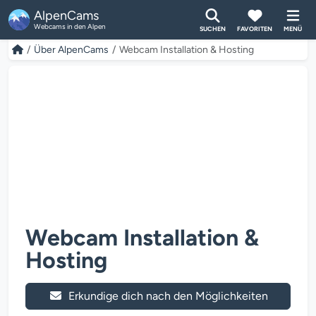
AlpenCams
Webcams in den Alpen
SUCHEN
FAVORITEN
MENÜ
Über AlpenCams
Webcam Installation & Hosting
Webcam Installation &
Hosting
Erkundige dich nach den Möglichkeiten