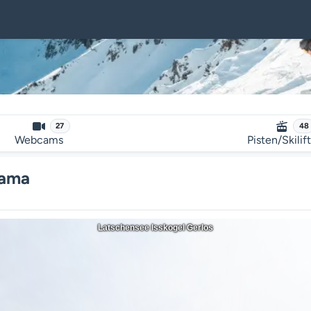
27
48
Webcams
Pisten/Skilif
rama
Latschensee Isskogel Gerlos