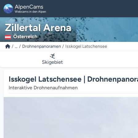
AlpenCams
Webcams in den Alpen
Zillertal Arena
Österreich
...
Drohnenpanoramen
Isskogel Latschensee
Skigebiet
Isskogel Latschensee | Drohnenpano
Interaktive Drohnenaufnahmen